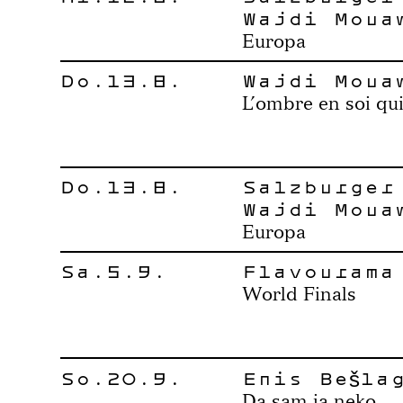
Wajdi Moua
Europa
Do.13.8.
Wajdi Moua
L’ombre en soi qui
Do.13.8.
Salzburger
Wajdi Moua
Europa
Sa.5.9.
Flavourama
World Finals
So.20.9.
Enis Bešla
Da sam ja neko