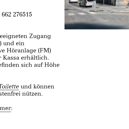
 662 276515
lgeeigneten Zugang
) und ein
ive Höranlage (FM)
Kassa erhältlich.
efinden sich auf Höhe
Toilette
und können
tenfrei nützen.
mmer
: