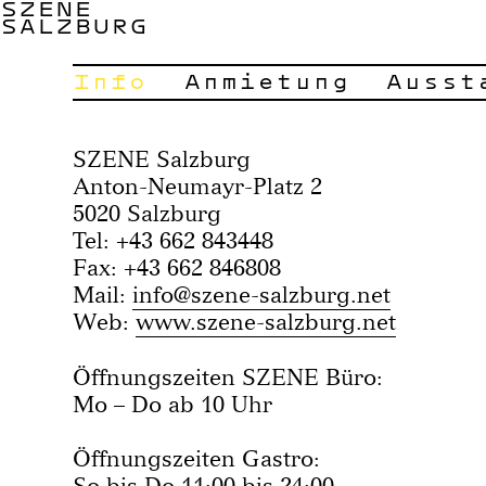
SZENE
SALZBURG
Info
Anmietung
Ausst
SZENE Salzburg
Anton-Neumayr-Platz 2
5020 Salzburg
Tel: +43 662 843448
Fax: +43 662 846808
Mail:
info@szene-salzburg.net
Web:
www.szene-salzburg.net
Öffnungszeiten SZENE Büro:
Mo – Do ab 10 Uhr
Öffnungszeiten Gastro:
So bis Do 11:00 bis 24:00