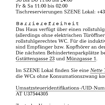
Fr & Sa 11:00 bis 02:00
Tischreservierungen SZENE Lokal: +43
Barrierefreiheit
Das Haus verfügt über einen rollstuh
(allerdings ohne elektrischen Türöffner
rollstuhlgerechtes WC. Für die indukt
sind Empfänger bzw. Kopfhörer an der 
Die nächsten Behindertenparkplätze b
Gstättengasse 23
und
Münzgasse 1
.
Im SZENE Lokal finden Sie eine
Nette 
die WCs ohne Konsumationszwang kos
Umsatzsteueridentifikations-/UID-Nu
AT U37544305