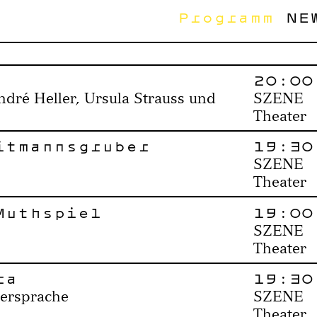
Programm
NE
20:00
dré Heller, Ursula Strauss und
SZENE
Theater
itmannsgruber
19:30
SZENE
Theater
Muthspiel
19:00
SZENE
Theater
ra
19:30
persprache
SZENE
Theater