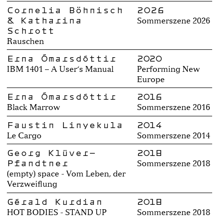
Cornelia Böhnisch
2026
& Katharina
Sommerszene 2026
Schrott
Rauschen
Erna Ómarsdóttir
2020
IBM 1401 – A User‘s Manual
Performing New
Europe
Erna Ómarsdóttir
2016
Black Marrow
Sommerszene 2016
Faustin Linyekula
2014
Le Cargo
Sommerszene 2014
Georg Klüver-
2018
Pfandtner
Sommerszene 2018
(empty) space - Vom Leben, der
Verzweiflung
Gérald Kurdian
2018
HOT BODIES - STAND UP
Sommerszene 2018