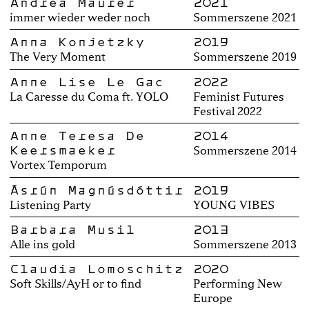
Andrea Maurer
2021
immer wieder weder noch
Sommerszene 2021
Anna Konjetzky
2019
The Very Moment
Sommerszene 2019
Anne Lise Le Gac
2022
La Caresse du Coma ft. YOLO
Feminist Futures
Festival 2022
Anne Teresa De
2014
Keersmaeker
Sommerszene 2014
Vortex Temporum
Ásrún Magnúsdóttir
2019
Listening Party
YOUNG VIBES
Barbara Musil
2013
Alle ins gold
Sommerszene 2013
Claudia Lomoschitz
2020
Soft Skills/AyH or to find
Performing New
Europe