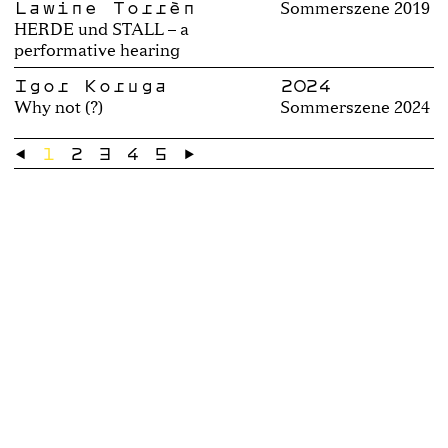
Lawine Torrèn
Sommerszene 2019
HERDE und STALL – a
performative hearing
Igor Koruga
2024
Why not (?)
Sommerszene 2024
←
1
2
3
4
5
→