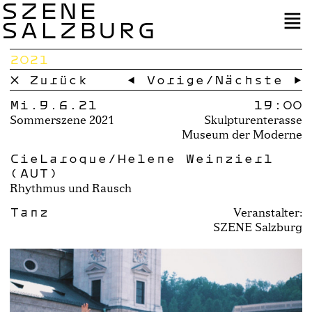
SZENE
SALZBURG
2021
× Zurück
← Vorige
/
Nächste →
Mi.9.6.21
19:00
Sommerszene 2021
Skulpturenterasse
Museum der Moderne
CieLaroque/Helene Weinzierl
(AUT)
Rhythmus und Rausch
Tanz
Veranstalter:
SZENE Salzburg