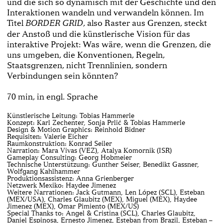
und die sich so dynamisch mit der Geschichte und den
Interaktionen wandeln und verwandeln können. Im
Titel
, also Raster aus Grenzen, steckt
BORDER GRID
der Anstoß und die künstlerische Vision für das
interaktive Projekt: Was wäre, wenn die Grenzen, die
uns umgeben, die Konventionen, Regeln,
Staatsgrenzen, nicht Trennlinien, sondern
Verbindungen sein könnten?
70 min, in engl. Sprache
Künstlerische Leitung: Tobias Hammerle
Konzept: Karl Zechenter, Sonja Prlić & Tobias Hammerle
Design & Motion Graphics: Reinhold Bidner
Requisiten: Valerie Eicher
Raumkonstruktion: Konrad Seiler
Narration: Mara Vivas (VEZ), Atalya Komornik (ISR)
Gameplay Consulting: Georg Hobmeier
Technische Unterstützung: Gunther Seiser, Benedikt Gassner,
Wolfgang Kahlhammer
Produktionsassistenz: Anna Grienberger
Netzwerk Mexiko: Haydee Jimenez
Weitere Narrationen: Jack Gutmann, Len López (SCL), Esteban
(MEX/USA), Charles Glaubitz (MEX), Miguel (MEX), Haydee
Jimenez (MEX), Omar Pimiento (MEX/US)
Special Thanks to: Angel & Cristina (SCL), Charles Glaubitz,
Daniel Espinosa, Ernesto Jimenez, Esteban from Brazil, Esteban –