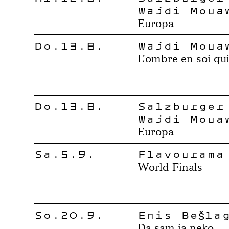
Wajdi Moua
Europa
Do.13.8.
Wajdi Moua
L’ombre en soi qui
Do.13.8.
Salzburger
Wajdi Moua
Europa
Sa.5.9.
Flavourama
World Finals
So.20.9.
Enis Bešla
Da sam ja neko