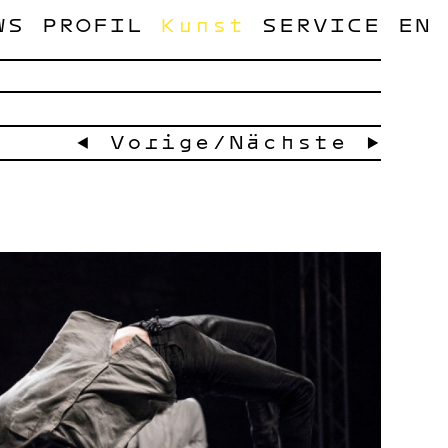
WS
PROFIL
Kunst
SERVICE
EN
← Vorige
/
Nächste →