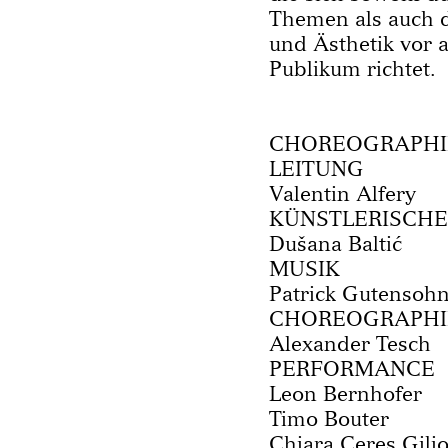
Themen als auch 
und Ästhetik vor 
Publikum richtet.
CHOREOGRAPHIE
LEITUNG
Valentin Alfery
KÜNSTLERISCHE
Dušana Baltić
MUSIK
Patrick Gutensoh
CHOREOGRAPHIE
Alexander Tesch
PERFORMANCE
Leon Bernhofer
Timo Bouter
Chiara Ceres Gilio