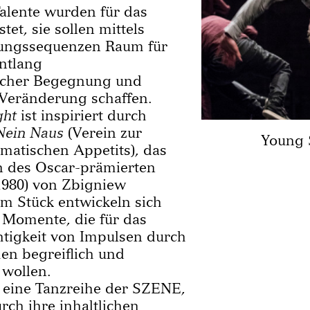
alente wurden für das
et, sie sollen mittels
gungssequenzen Raum für
entlang
icher Begegnung und
r Veränderung schaffen.
ght
ist inspiriert durch
Nein Naus
(Verein zur
Young S
atischen Appetits), das
 des Oscar-prämierten
1980) von Zbigniew
Im Stück entwickeln sich
e Momente, die für das
tigkeit von Impulsen durch
en begreiflich und
 wollen.
eine Tanzreihe der SZENE,
rch ihre inhaltlichen