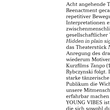
Acht angehende T
Reenactment gecast
repetitiver Bewe
Interpretationen 
zwischenmenschl
gesellschaftliche
Hidden in plain si
das Theaterstück
Anregung des dram
wiederum Motiven
Kurzfilms
Tango
(
Rybczynski folgt. 
starke tänzerisch
Publikum die Wich
unsere Mitmensch
erfahrbar machen
YOUNG VIBES ist 
die sich sowohl du