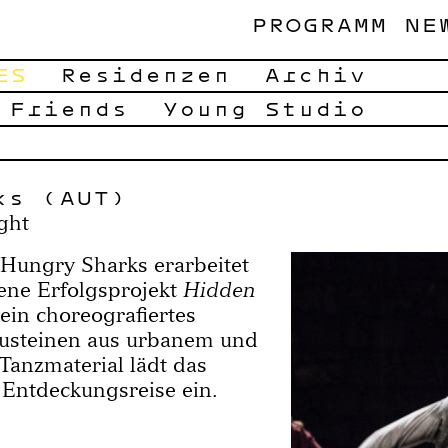
PROGRAMM
NE
ES
Residenzen
Archiv
 Friends
Young Studio
ks (AUT)
ght
Hungry Sharks erarbeitet
ene Erfolgsprojekt
Hidden
ein choreografiertes
austeinen aus urbanem und
Tanzmaterial lädt das
 Entdeckungsreise ein.