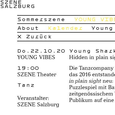
SZENE
SALZBURG
Sommerszene
YOUNG VIB
About
Kalender
Young
× Zurück
Do.22.10.20
Young Shar
YOUNG VIBES
Hidden in plain si
19:00
Die Tanzcompany 
SZENE Theater
das 2016 entstand
in plain sight
neu: 
Tanz
Puzzlespiel mit B
zeitgenössischem 
Veranstalter:
Publikum auf eine
SZENE Salzburg