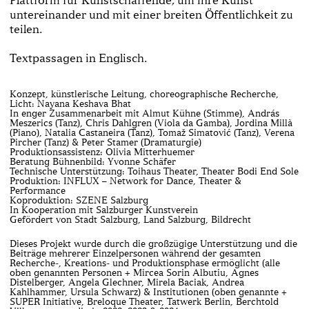
untereinander und mit einer breiten Öffentlichkeit zu
teilen.
Textpassagen in Englisch.
Konzept, künstlerische Leitung, choreographische Recherche,
Licht: Nayana Keshava Bhat
In enger Zusammenarbeit mit Almut Kühne (Stimme), András
Meszerics (Tanz), Chris Dahlgren (Viola da Gamba), Jordina Millà
(Piano), Natalia Castaneira (Tanz), Tomaž Simatović (Tanz), Verena
Pircher (Tanz) & Peter Stamer (Dramaturgie)
Produktionsassistenz: Olivia Mitterhuemer
Beratung Bühnenbild: Yvonne Schäfer
Technische Unterstützung: Toihaus Theater, Theater Bodi End Sole
Produktion: INFLUX – Network for Dance, Theater &
Performance
Koproduktion: SZENE Salzburg
In Kooperation mit Salzburger Kunstverein
Gefördert von Stadt Salzburg, Land Salzburg, Bildrecht
Dieses Projekt wurde durch die großzügige Unterstützung und die
Beiträge mehrerer Einzelpersonen während der gesamten
Recherche-, Kreations- und Produktionsphase ermöglicht (alle
oben genannten Personen + Mircea Sorin Albutiu, Agnes
Distelberger, Angela Glechner, Mirela Baciak, Andrea
Kahlhammer, Ursula Schwarz) & Institutionen (oben genannte +
SUPER Initiative, Breloque Theater, Tatwerk Berlin, Berchtold