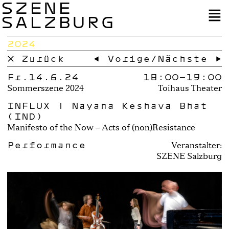
SZENE
SALZBURG
2024
× Zurück
← Vorige
/
Nächste →
Fr.14.6.24
18:00–
19:00
Sommerszene 2024
Toihaus Theater
INFLUX | Nayana Keshava Bhat
(IND)
Manifesto of the Now – Acts of (non)Resistance
Performance
Veranstalter:
SZENE Salzburg