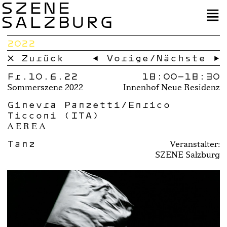
SZENE
SALZBURG
2022
× Zurück
← Vorige
/
Nächste →
Fr.10.6.22
18:00–
18:30
Sommerszene 2022
Innenhof Neue Residenz
Ginevra Panzetti/Enrico
Ticconi (ITA)
A E R E A
Tanz
Veranstalter:
SZENE Salzburg