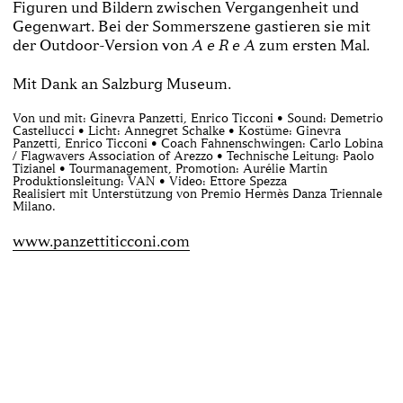
Figuren und Bildern zwischen Vergangenheit und
Gegenwart. Bei der Sommerszene gastieren sie mit
der Outdoor-Version von
zum ersten Mal.
A e R e A
Mit Dank an Salzburg Museum.
Von und mit: Ginevra Panzetti, Enrico Ticconi • Sound: Demetrio
Castellucci • Licht: Annegret Schalke • Kostüme: Ginevra
Panzetti, Enrico Ticconi • Coach Fahnenschwingen: Carlo Lobina
/ Flagwavers Association of Arezzo • Technische Leitung: Paolo
Tizianel • Tourmanagement, Promotion: Aurélie Martin
Produktionsleitung: VAN • Video: Ettore Spezza
Realisiert mit Unterstützung von Premio Hermès Danza Triennale
Milano.
www.panzettiticconi.com