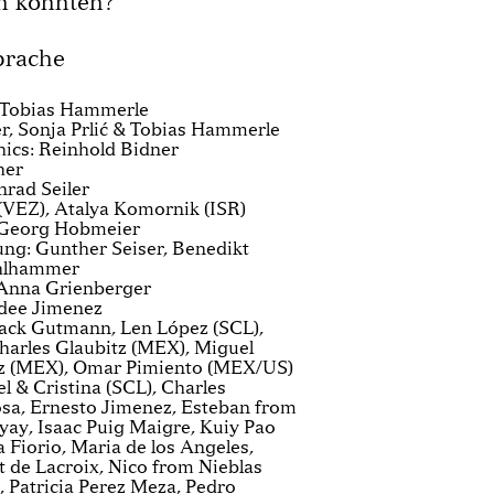
n könnten?
prache
: Tobias Hammerle
r, Sonja Prlić & Tobias Hammerle
ics: Reinhold Bidner
her
rad Seiler
(VEZ), Atalya Komornik (ISR)
 Georg Hobmeier
ng: Gunther Seiser, Benedikt
ahlhammer
 Anna Grienberger
dee Jimenez
Jack Gutmann, Len López (SCL),
arles Glaubitz (MEX), Miguel
z (MEX), Omar Pimiento (MEX/US)
l & Cristina (SCL), Charles
osa, Ernesto Jimenez, Esteban from
yay, Isaac Puig Maigre, Kuiy Pao
Fiorio, Maria de los Angeles,
 de Lacroix, Nico from Nieblas
 Patricia Perez Meza, Pedro