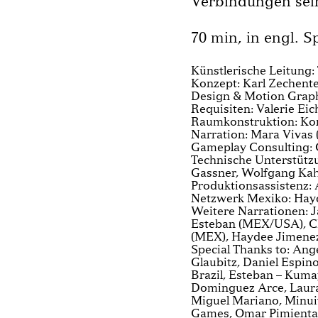
Verbindungen sei
70 min, in engl. S
Künstlerische Leitung
Konzept: Karl Zechente
Design & Motion Graph
Requisiten: Valerie Eic
Raumkonstruktion: Kon
Narration: Mara Vivas 
Gameplay Consulting:
Technische Unterstützu
Gassner, Wolfgang K
Produktionsassistenz:
Netzwerk Mexiko: Hay
Weitere Narrationen: 
Esteban (MEX/USA), Ch
(MEX), Haydee Jimene
Special Thanks to: Ange
Glaubitz, Daniel Espin
Brazil, Esteban – Kuma
Dominguez Arce, Laura 
Miguel Mariano, Minuit
Games, Omar Pimienta,