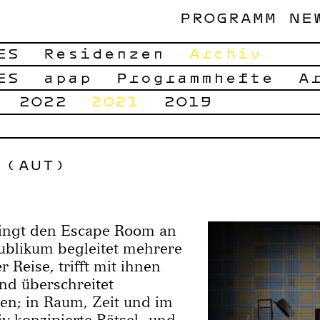
PROGRAMM
NE
ES
Residenzen
Archiv
ES
apap
Programmhefte
A
2022
2021
2019
 (AUT)
ingt den Escape Room an
ublikum begleitet mehrere
 Reise, trifft mit ihnen
nd überschreitet
n; in Raum, Zeit und im
iv konzipierte Rätsel- und