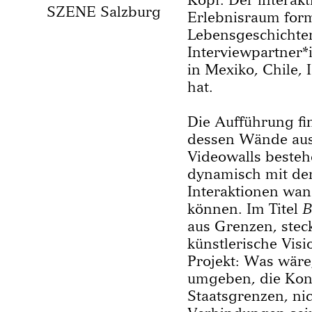
SZENE Salzburg
Erlebnisraum form
Lebensgeschichte
Interviewpartner*
in Mexiko, Chile, 
hat.
Die Aufführung fi
dessen Wände aus
Videowalls besteh
dynamisch mit de
Interaktionen wa
können. Im Titel
B
aus Grenzen, stec
künstlerische Visi
Projekt: Was wäre
umgeben, die Kon
Staatsgrenzen, ni