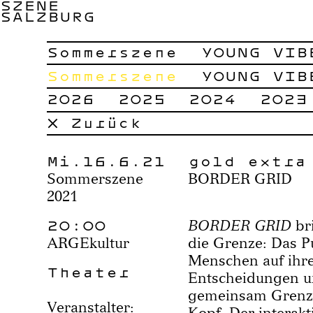
SZENE
SALZBURG
Sommerszene
YOUNG VIB
Sommerszene
YOUNG VIB
2026
2025
2024
2023
× Zurück
Mi.16.6.21
gold extra
Sommerszene
BORDER GRID
2021
20:00
BORDER GRID
br
ARGEkultur
die Grenze: Das P
Menschen auf ihrer
Theater
Entscheidungen u
gemeinsam Grenze
Veranstalter:
Kopf. Der interakt