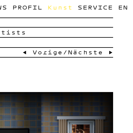
WS
PROFIL
Kunst
SERVICE
EN
rtists
← Vorige
/
Nächste →