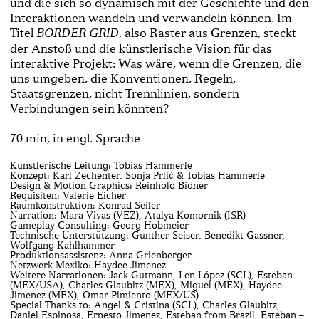
und die sich so dynamisch mit der Geschichte und den
Interaktionen wandeln und verwandeln können. Im
Titel
, also Raster aus Grenzen, steckt
BORDER GRID
der Anstoß und die künstlerische Vision für das
interaktive Projekt: Was wäre, wenn die Grenzen, die
uns umgeben, die Konventionen, Regeln,
Staatsgrenzen, nicht Trennlinien, sondern
Verbindungen sein könnten?
70 min, in engl. Sprache
Künstlerische Leitung: Tobias Hammerle
Konzept: Karl Zechenter, Sonja Prlić & Tobias Hammerle
Design & Motion Graphics: Reinhold Bidner
Requisiten: Valerie Eicher
Raumkonstruktion: Konrad Seiler
Narration: Mara Vivas (VEZ), Atalya Komornik (ISR)
Gameplay Consulting: Georg Hobmeier
Technische Unterstützung: Gunther Seiser, Benedikt Gassner,
Wolfgang Kahlhammer
Produktionsassistenz: Anna Grienberger
Netzwerk Mexiko: Haydee Jimenez
Weitere Narrationen: Jack Gutmann, Len López (SCL), Esteban
(MEX/USA), Charles Glaubitz (MEX), Miguel (MEX), Haydee
Jimenez (MEX), Omar Pimiento (MEX/US)
Special Thanks to: Angel & Cristina (SCL), Charles Glaubitz,
Daniel Espinosa, Ernesto Jimenez, Esteban from Brazil, Esteban –