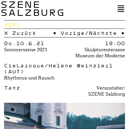
SZENE
SALZBURG
2021
× Zurück
← Vorige
/
Nächste →
Do.10.6.21
19:00
Sommerszene 2021
Skulpturenterasse
Museum der Moderne
CieLaroque/Helene Weinzierl
(AUT)
Rhythmus und Rausch
Tanz
Veranstalter:
SZENE Salzburg