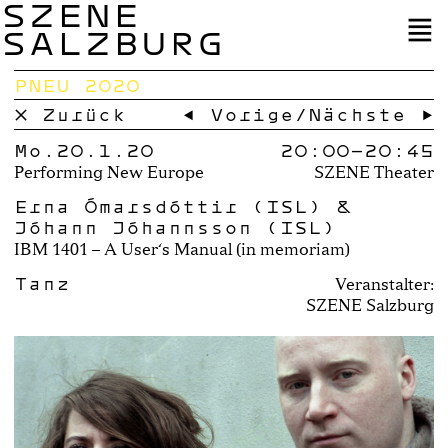
SZENE
SALZBURG
PNEU 2020
× Zurück
← Vorige
/
Nächste →
Mo.20.1.20
20:00–
20:45
Performing New Europe
SZENE Theater
Erna Ómarsdóttir (ISL) &
Jóhann Jóhannsson (ISL)
IBM 1401 – A User‘s Manual (in memoriam)
Tanz
Veranstalter:
SZENE Salzburg