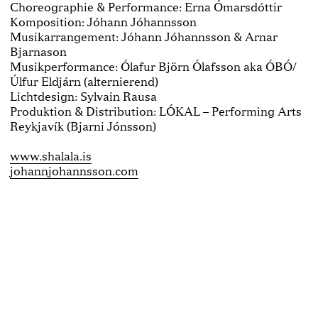
Choreographie & Performance: Erna Ómarsdóttir
Komposition: Jóhann Jóhannsson
Musikarrangement: Jóhann Jóhannsson & Arnar
Bjarnason
Musikperformance: Ólafur Björn Ólafsson aka ÓBÓ/
Úlfur Eldjárn (alternierend)
Lichtdesign: Sylvain Rausa
Produktion & Distribution: LÓKAL – Performing Arts
Reykjavík (Bjarni Jónsson)
www.shalala.is
johannjohannsson.com