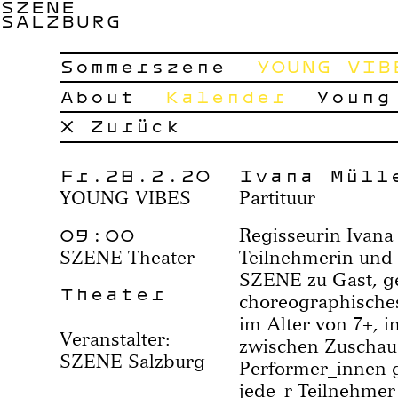
SZENE
SALZBURG
Sommerszene
YOUNG VIB
About
Kalender
Young
× Zurück
Fr.28.2.20
Ivana Müll
YOUNG VIBES
Partituur
09:00
Regisseurin Ivana 
SZENE Theater
Teilnehmerin und 
SZENE zu Gast, ges
Theater
choreographisches
im Alter von 7+, i
Veranstalter:
zwischen Zuschau
SZENE Salzburg
Performer_innen g
jede_r Teilnehmer