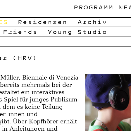
PROGRAMM
NE
ES
Residenzen
Archiv
 Friends
Young Studio
er (HRV)
Müller, Biennale di Venezia
bereits mehrmals bei der
taltet ein interaktives
 Spiel für junges Publikum
n dem es keine Teilung
er_innen und
ibt. Über Kopfhörer erhält
_in Anleitungen und