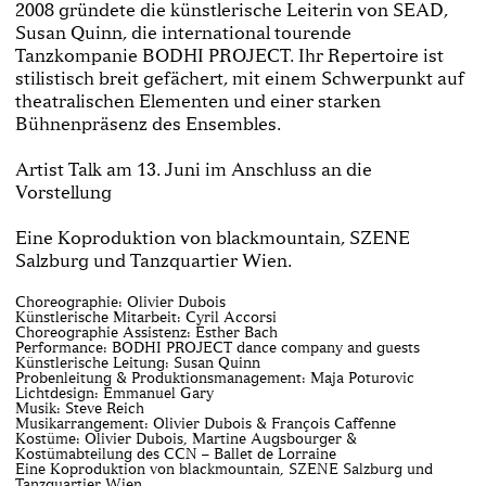
2008 gründete die künstlerische Leiterin von SEAD,
Susan Quinn, die international tourende
Tanzkompanie BODHI PROJECT. Ihr Repertoire ist
stilistisch breit gefächert, mit einem Schwerpunkt auf
theatralischen Elementen und einer starken
Bühnenpräsenz des Ensembles.
Artist Talk am 13. Juni im Anschluss an die
Vorstellung
Eine Koproduktion von blackmountain, SZENE
Salzburg und Tanzquartier Wien.
Choreographie: Olivier Dubois
Künstlerische Mitarbeit: Cyril Accorsi
Choreographie Assistenz: Esther Bach
Performance: BODHI PROJECT dance company and guests
Künstlerische Leitung: Susan Quinn
Probenleitung & Produktionsmanagement: Maja Poturovic
Lichtdesign: Emmanuel Gary
Musik: Steve Reich
Musikarrangement: Olivier Dubois & François Caffenne
Kostüme: Olivier Dubois, Martine Augsbourger &
Kostümabteilung des CCN – Ballet de Lorraine
Eine Koproduktion von blackmountain, SZENE Salzburg und
Tanzquartier Wien