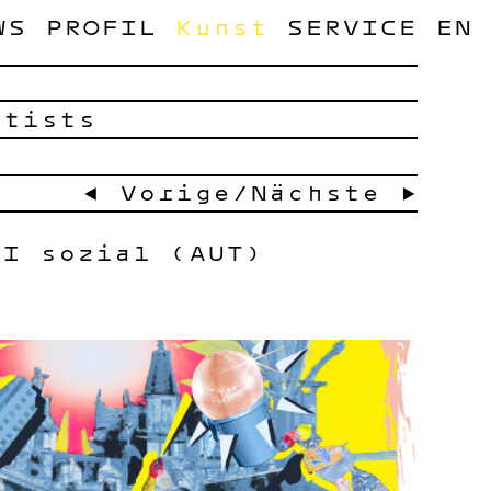
WS
PROFIL
Kunst
SERVICE
EN
rtists
← Vorige
/
Nächste →
KI sozial (AUT)