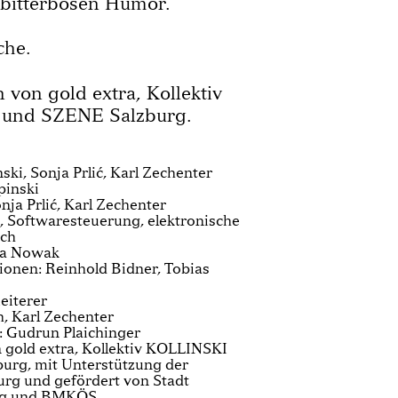
e bitterbösen Humor.
che.
 von gold extra, Kollektiv
 und SZENE Salzburg.
ki, Sonja Prlić, Karl Zechenter
pinski
ja Prlić, Karl Zechenter
, Softwaresteuerung, elektronische
sch
ina Nowak
onen: Reinhold Bidner, Tobias
eiterer
h, Karl Zechenter
: Gudrun Plaichinger
 gold extra, Kollektiv KOLLINSKI
urg, mit Unterstützung der
rg und gefördert von Stadt
rg und BMKÖS.