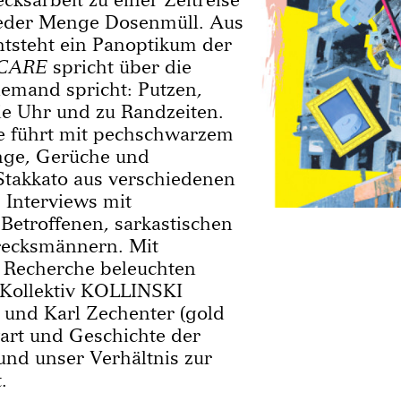
jeder Menge Dosenmüll. Aus
ntsteht ein Panoptikum der
CARE
spricht über die
iemand spricht: Putzen,
die Uhr und zu Randzeiten.
e führt mit pechschwarzem
ge, Gerüche und
Stakkato aus verschie­denen
 Interviews mit
Betroffenen, sarkastischen
ecks­männern. Mit
 Recherche beleuchten
(Kollektiv KOLLINSKI
ć und Karl Zechenter (gold
art und Geschichte der
nd unser Ver­hältnis zur
.