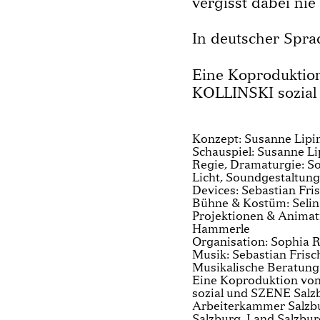
vergisst dabei ni
In deutscher Spra
Eine Koproduktion
KOLLINSKI sozial
Konzept: Susanne Lipins
Schauspiel: Susanne Li
Regie, Dramaturgie: Son
Licht, Soundgestaltung
Devices: Sebastian Fri
Bühne & Kostüm: Sel
Projektionen & Animati
Hammerle
Organisation: Sophia R
Musik: Sebastian Frisc
Musikalische Beratung
Eine Koproduktion von
sozial und SZENE Salzb
Arbeiterkammer Salzbu
Salzburg, Land Salzbu