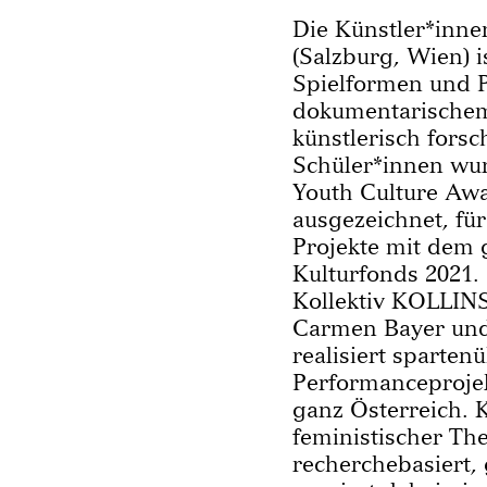
Die Künstler*inne
(Salzburg, Wien) is
Spielformen und P
dokumentarischem
künst­lerisch fors
Schüler*innen wu
Youth Culture Awa
ausgezeichnet, für
Projekte mit dem 
Kultur­fonds 2021.
Kollektiv KOLLINS
Carmen Bayer und
realisiert sparten
Performanceprojek
ganz Österreich. K
feministi­scher Th
recherchebasiert, 