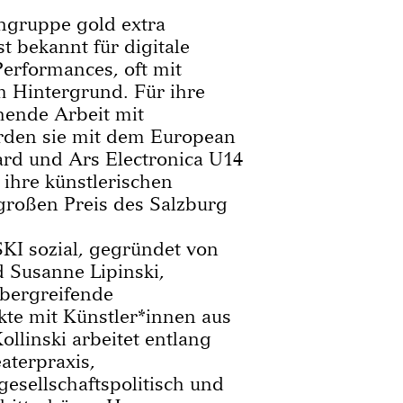
ngruppe gold extra
t bekannt für digitale
erformances, oft mit
 Hintergrund. Für ihre
chende Arbeit mit
rden sie mit dem European
rd und Ars Electronica U14
 ihre künstlerischen
großen Preis des Salzburg
KI sozial, gegründet von
 Susanne Lipinski,
über­greifende
te mit Künstler*innen aus
ollinski arbeitet entlang
eaterpraxis,
gesellschafts­politisch und