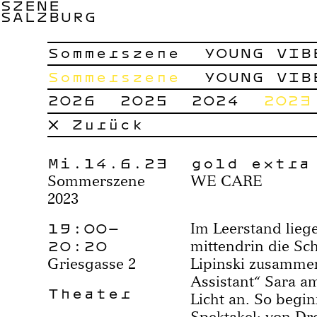
SZENE
SALZBURG
Sommerszene
YOUNG VIB
Sommerszene
YOUNG VIB
2026
2025
2024
2023
× Zurück
Mi.14.6.23
gold extra
Sommerszene
WE CARE
2023
19:00–
Im Leerstand liege
20:20
mitten­drin die S
Griesgasse 2
Lipinski zusammen
Assistant“ Sara a
Theater
Licht an. So begi
Spektakel: von Dre