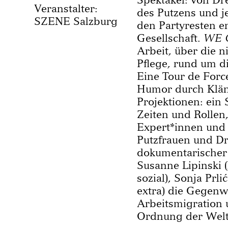
Veranstalter:
des Putzens und 
SZENE Salzburg
den Partyresten e
Gesellschaft.
WE 
Arbeit, über die n
Pfle­ge, rund um 
Eine Tour de Forc
Humor durch Klän
Projektionen: ein 
Zeiten und Rollen,
Expert*innen und 
Putzfrauen und Dr
dokumentarischer
Susanne Lipinski 
sozial), Sonja Prli
extra) die Gegenw
Arbeitsmigration u
Ordnung der Welt