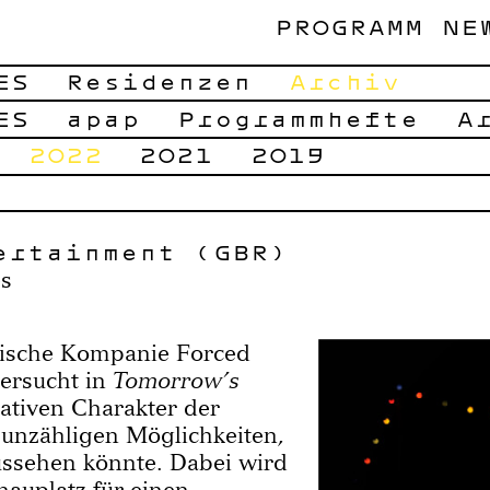
PROGRAMM
NE
ES
Residenzen
Archiv
ES
apap
Programmhefte
A
2022
2021
2019
ertainment (GBR)
es
tische Kompanie Forced
ersucht in
Tomorrow’s
ativen Charakter der
unzähligen Möglichkeiten,
ussehen könnte. Dabei wird
auplatz für einen