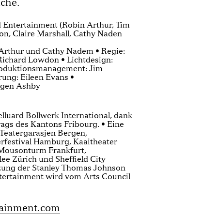
ache.
 Entertainment (Robin Arthur, Tim
on, Claire Marshall, Cathy Naden
Arthur und Cathy Nadem • Regie:
 Richard Lowdon • Lichtdesign:
roduktionsmanagement: Jim
ung: Eileen Evans •
ogen Ashby
lluard Bollwerk International, dank
rags des Kantons Fribourg. • Eine
Teatergarasjen Bergen,
rfestival Hamburg, Kaaitheater
 Mousonturm Frankfurt,
ee Zürich und Sheffield City
tzung der Stanley Thomas Johnson
tertainment wird vom Arts Council
tainment.com