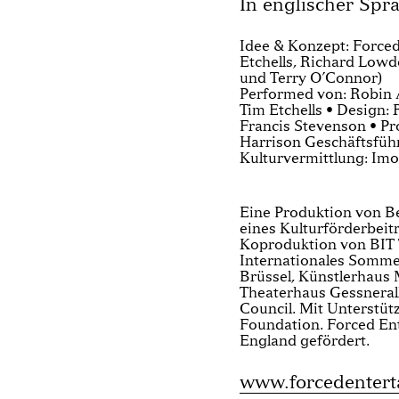
In englischer Spr
Idee & Konzept: Forced
Etchells, Richard Lowd
und Terry O’Connor)
Performed von: Robin 
Tim Etchells • Design:
Francis Stevenson • P
Harrison Geschäftsführ
Kulturvermittlung: Im
Eine Produktion von Be
eines Kulturförderbeit
Koproduktion von BIT 
Internationales Somme
Brüssel, Künstlerhaus
Theaterhaus Gessnerall
Council. Mit Unterstü
Foundation. Forced En
England gefördert.
www.forcedenter