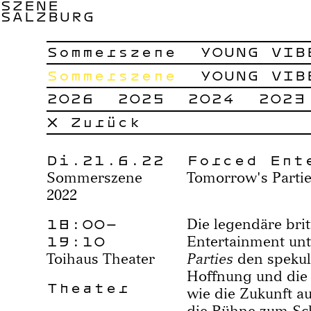
SZENE
SALZBURG
Sommerszene
YOUNG VIB
Sommerszene
YOUNG VIB
2026
2025
2024
2023
× Zurück
Di.21.6.22
Forced Ent
Sommerszene
Tomorrow's Parti
2022
18:00–
Die legendäre bri
19:10
Entertainment unt
Toihaus Theater
Parties
den spekul
Hoffnung und die 
Theater
wie die Zukunft a
die Bühne zum Sch