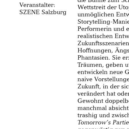
Veranstalter:
Wettstreit der Ut
SZENE Salzburg
unmöglichen Entwi
Storytelling-Manie
Performerin und e
realistischen Entw
Zukunftsszenarien
Hoffnungen, Ängs
Phantasien. Sie e
Träumen, geben u
entwickeln neue G
naive Vorstellung
Zukunft, in der s
verändert hat oder
Gewohnt doppelböd
manchmal absichtl
trashig und zwisc
Tomorrow’s Partie