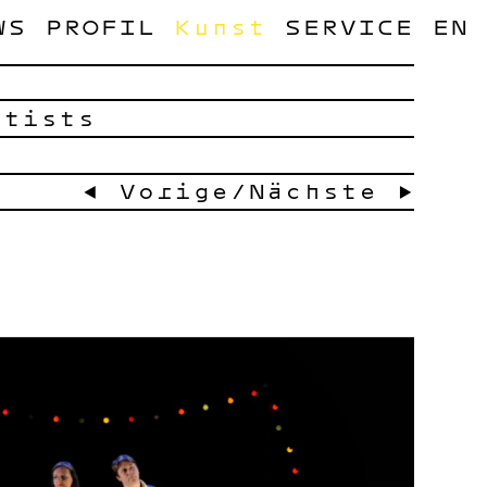
WS
PROFIL
Kunst
SERVICE
EN
rtists
← Vorige
/
Nächste →