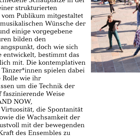
einer strukturierten
e vom Publikum mitgestaltet
 musikalischen Wünsche der
und einige vorgegebene
ren bilden den
angspunkt, doch wie sich
 entwickelt, bestimmt das
ch mit. Die kontemplativen
 Tänzer*innen spielen dabei
 Rolle wie ihr
issen um die Technik der
f faszinierende Weise
 AND NOW,
irtuosität, die Spontanität
sowie die Wachsamkeit der
ustvoll mit der bewegenden
Kraft des Ensembles zu