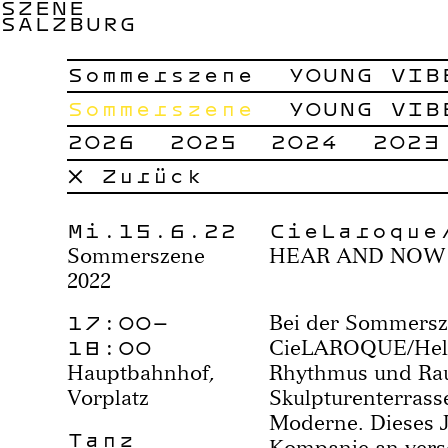
SZENE
SALZBURG
Sommerszene
YOUNG VIB
Sommerszene
YOUNG VIB
2026
2025
2024
2023
× Zurück
Mi.15.6.22
CieLaroque
Sommerszene
HEAR AND NOW
2022
17:00–
Bei der Sommersze
18:00
CieLAROQUE/Hele
Hauptbahnhof,
Rhythmus und Rau
Vorplatz
Skulpturenterras
Moderne. Dieses J
Tanz
Kompanie an versc