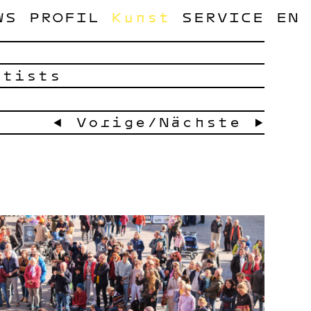
WS
PROFIL
Kunst
SERVICE
EN
rtists
← Vorige
/
Nächste →