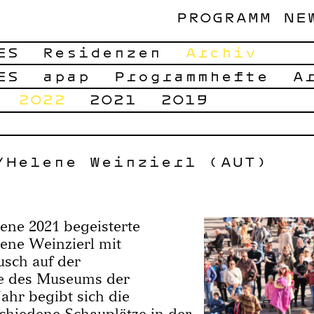
PROGRAMM
NE
ES
Residenzen
Archiv
ES
apap
Programmhefte
A
2022
2021
2019
/Helene Weinzierl (AUT)
ne 2021 begeisterte
ne Weinzierl mit
sch auf der
se des Museums der
ahr begibt sich die
hiedene Schauplätze in der