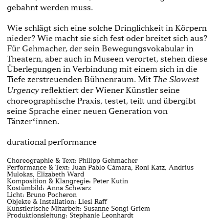
gebahnt werden muss.
Wie schlägt sich eine solche Dringlichkeit in Körpern
nieder? Wie macht sie sich fest oder breitet sich aus?
Für Gehmacher, der sein Bewegungsvokabular in
Theatern, aber auch in Museen verortet, stehen diese
Überlegungen in Verbindung mit einem sich in die
Tiefe zerstreuenden Bühnenraum. Mit
The Slowest
reflektiert der Wiener Künstler seine
Urgency
choreographische Praxis, testet, teilt und übergibt
seine Sprache einer neuen Generation von
Tänzer*innen.
durational performance
Choreographie & Text: Philipp Gehmacher
Performance & Text: Juan Pablo Cámara, Roni Katz, Andrius
Mulokas, Elizabeth Ward
Komposition & Klangregie: Peter Kutin
Kostümbild: Anna Schwarz
Licht: Bruno Pocheron
Objekte & Installation: Liesl Raff
Künstlerische Mitarbeit: Susanne Songi Griem
Produktionsleitung: Stephanie Leonhardt