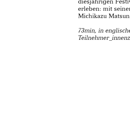
diesjährigen Festi
erleben: mit sein
Michikazu Matsu
73min, in englisch
Teilnehmer_innenz