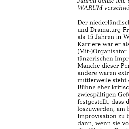
Jahren denke ich, 
WARUM verschwin
Der niederländisc
und Dramaturg Fra
als 15 Jahren in W
Karriere war er al
(Mit-)Organisator 
tänzerischen Impro
Manche dieser Pe
andere waren extr
mittlerweile steht
Bühne eher kritis
zwiespältigen Gef
festgestellt, das
loszuwerden, am 
Improvisation zu b
dann, wenn sie vo