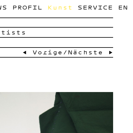
WS
PROFIL
Kunst
SERVICE
EN
rtists
← Vorige
/
Nächste →