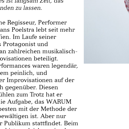
es ist langsam Zeit, das
den zu lassen.
he Regisseur, Performer
ns Poelstra lebt seit mehr
ien. Im Laufe seiner
s Protagonist und
an zahlreichen musikalisch-
visationen beteiligt.
rformances waren legendär,
em peinlich, und
 er Improvisationen auf der
ch gegenüber. Diesen
ühlen zum Trotz hat er
s die Aufgabe, das WARUM
besten mit der Methode der
ewältigen ist. Aber nur
r Publikum stattfindet. Beim