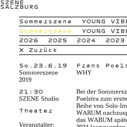
SZENE
SALZBURG
Sommerszene
YOUNG VIB
Sommerszene
YOUNG VIB
2026
2025
2024
2023
× Zurück
So.23.6.19
Frans Poel
Sommerszene
WHY
2019
21:30
Bei der Sommersz
SZENE Studio
Poelstra zum erste
Reihe von Solo-I
Theater
WARUM nachzuspür
das WARUM späte
Veranstalter:
2024 loszuwerden