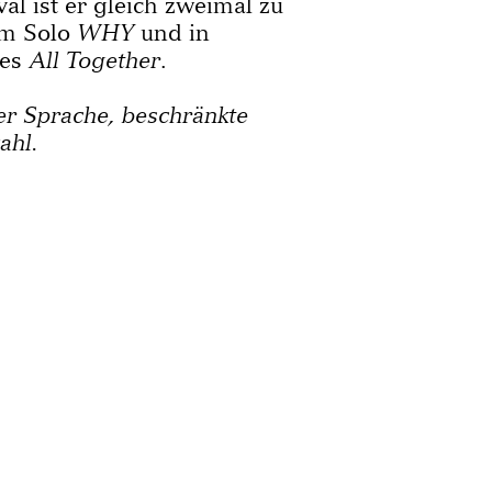
val ist er gleich zweimal zu
em Solo
WHY
und in
nes
All Together
.
er Sprache, beschränkte
ahl.