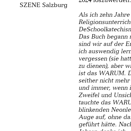
SZENE Salzburg
Als ich zehn Jahre
Religionsunterrich
DeSchoolkatechism
Das Buch begann 
sind wir auf der 
ich auswendig lern
vergessen (sie hat
zu dienen), aber w
ist das WARUM. 
seither nicht meh
und immer, wenn i
Zweifel und Unsic
tauchte das WARUM
blinkenden Neonle
Auge auf, ohne da
geführt hätte. Nac