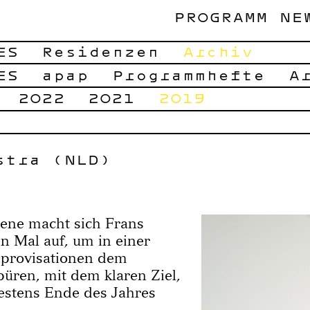
PROGRAMM
NE
ES
Residenzen
Archiv
ES
apap
Programmhefte
A
2022
2021
2019
stra (NLD)
ene macht sich Frans
n Mal auf, um in einer
mprovisationen dem
en, mit dem klaren Ziel,
stens Ende des Jahres
.