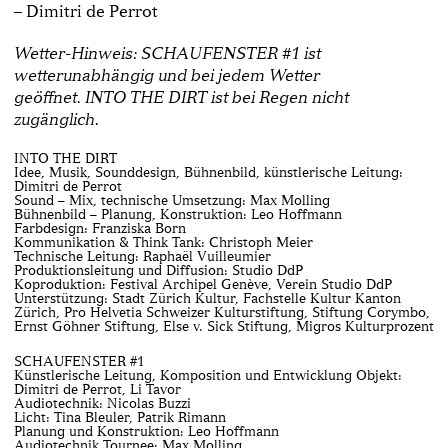
– Dimitri de Perrot
Wetter-Hinweis: SCHAUFENSTER #1 ist
wetterunabhängig und bei jedem Wetter
geöffnet.
INTO THE DIRT ist bei Regen nicht
zugänglich.
INTO THE DIRT
Idee, Musik, Sounddesign, Bühnenbild, künstlerische Leitung:
Dimitri de Perrot
Sound – Mix, technische Umsetzung: Max Molling
Bühnenbild – Planung, Konstruktion: Leo Hoffmann
Farbdesign: Franziska Born
Kommunikation & Think Tank: Christoph Meier
Technische Leitung: Raphaël Vuilleumier
Produktionsleitung und Diffusion: Studio DdP
Koproduktion: Festival Archipel Genève, Verein Studio DdP
Unterstützung: Stadt Zürich Kultur, Fachstelle Kultur Kanton
Zürich, Pro Helvetia Schweizer Kulturstiftung, Stiftung Corymbo,
Ernst Göhner Stiftung, Else v. Sick Stiftung, Migros Kulturprozent
SCHAUFENSTER #1
Künstlerische Leitung, Komposition und Entwicklung Objekt:
Dimitri de Perrot, Li Tavor
Audiotechnik: Nicolas Buzzi
Licht: Tina Bleuler, Patrik Rimann
Planung und Konstruktion: Leo Hoffmann
Audiotechnik Tournee: Max Molling