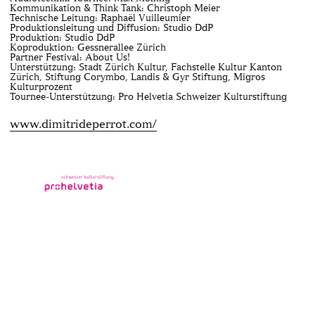
Kommunikation & Think Tank: Christoph Meier
Technische Leitung: Raphaël Vuilleumier
Produktionsleitung und Diffusion: Studio DdP
Produktion: Studio DdP
Koproduktion: Gessnerallee Zürich
Partner Festival: About Us!
Unterstützung: Stadt Zürich Kultur, Fachstelle Kultur Kanton
Zürich, Stiftung Corymbo, Landis & Gyr Stiftung, Migros
Kulturprozent
Tournee-Unterstützung: Pro Helvetia Schweizer Kulturstiftung
www.dimitrideperrot.com/