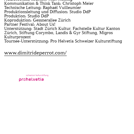
Kommunikation & Think Tank: Christoph Meier
Technische Leitung: Raphaël Vuilleumier
Produktionsleitung und Diffusion: Studio DdP
Produktion: Studio DdP
Koproduktion: Gessnerallee Zürich
Partner Festival: About Us!
Unterstützung: Stadt Zürich Kultur, Fachstelle Kultur Kanton
Zürich, Stiftung Corymbo, Landis & Gyr Stiftung, Migros
Kulturprozent
Tournee-Unterstützung: Pro Helvetia Schweizer Kulturstiftung
www.dimitrideperrot.com/