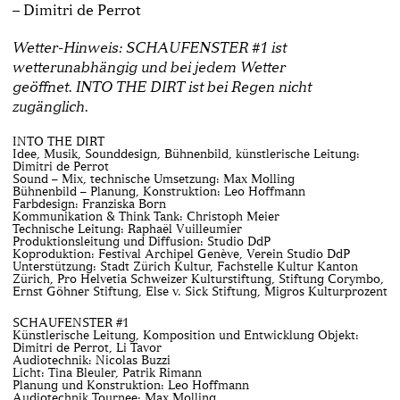
– Dimitri de Perrot
Wetter-Hinweis: SCHAUFENSTER #1 ist
wetterunabhängig und bei jedem Wetter
geöffnet.
INTO THE DIRT ist bei Regen nicht
zugänglich.
INTO THE DIRT
Idee, Musik, Sounddesign, Bühnenbild, künstlerische Leitung:
Dimitri de Perrot
Sound – Mix, technische Umsetzung: Max Molling
Bühnenbild – Planung, Konstruktion: Leo Hoffmann
Farbdesign: Franziska Born
Kommunikation & Think Tank: Christoph Meier
Technische Leitung: Raphaël Vuilleumier
Produktionsleitung und Diffusion: Studio DdP
Koproduktion: Festival Archipel Genève, Verein Studio DdP
Unterstützung: Stadt Zürich Kultur, Fachstelle Kultur Kanton
Zürich, Pro Helvetia Schweizer Kulturstiftung, Stiftung Corymbo,
Ernst Göhner Stiftung, Else v. Sick Stiftung, Migros Kulturprozent
SCHAUFENSTER #1
Künstlerische Leitung, Komposition und Entwicklung Objekt:
Dimitri de Perrot, Li Tavor
Audiotechnik: Nicolas Buzzi
Licht: Tina Bleuler, Patrik Rimann
Planung und Konstruktion: Leo Hoffmann
Audiotechnik Tournee: Max Molling