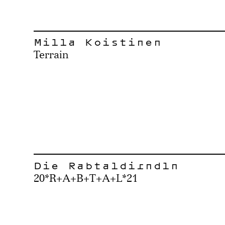
Milla Koistinen
Terrain
Die Rabtaldirndln
20*R+A+B+T+A+L*21