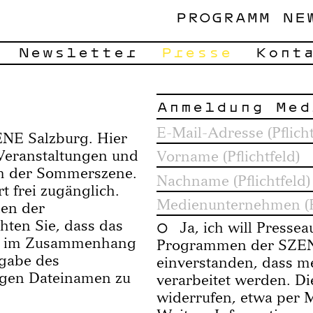
PROGRAMM
NE
Newsletter
Presse
Kont
Anmeldung Med
NE Salzburg. Hier
 Veranstaltungen und
mm der Sommerszene.
 frei zugänglich.
men der
chten Sie, dass das
Ja, ich will Press
ich im Zusammenhang
Programmen der SZENE
gabe des
einverstanden, dass m
ligen Dateinamen zu
verarbeitet werden. Di
widerrufen, etwa per 