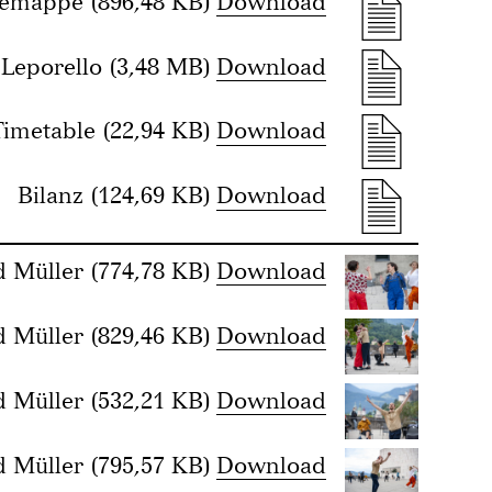
semappe
(896,48 KB)
Download
Leporello
(3,48 MB)
Download
Timetable
(22,94 KB)
Download
Bilanz
(124,69 KB)
Download
d Müller
(774,78 KB)
Download
d Müller
(829,46 KB)
Download
d Müller
(532,21 KB)
Download
d Müller
(795,57 KB)
Download