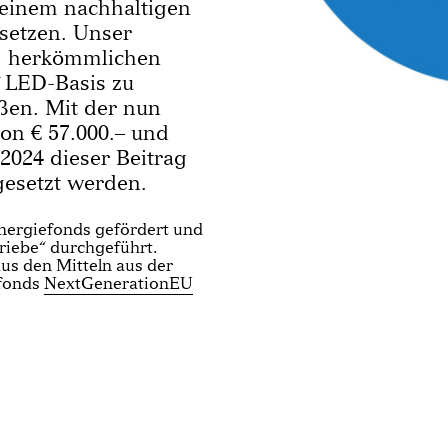
u einem nachhaltigen
 setzen. Unser
es herkömmlichen
 LED-Basis zu
ßen. Mit der nun
n € 57.000.– und
2024 dieser Beitrag
esetzt werden.
Energiefonds gefördert und
iebe“ durchgeführt.
us den Mitteln aus der
ufonds
NextGenerationEU