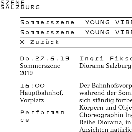
SZENE
SALZBURG
Sommerszene
YOUNG VIB
Sommerszene
YOUNG VIB
× Zurück
Do.27.6.19
Ingri Fiks
Sommerszene
Diorama Salzburg.
2019
16:00
Der Bahnhofsvorpl
Hauptbahnhof,
während der Somm
Vorplatz
sich ständig fort
Körpern und Obje
Performan
Choreographin Ing
ce
Reihe Diorama, in 
Ansichten natürli