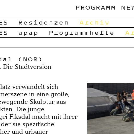
PROGRAMM
NE
ES
Residenzen
Archiv
ES
apap
Programmhefte
A
dal (NOR)
 Die Stadtversion
atz verwandelt sich
erszene in eine große,
bewegende Skulptur aus
kten. Die junge
ri Fiksdal macht mit ihrer
der sie spezifische
cher und urbaner