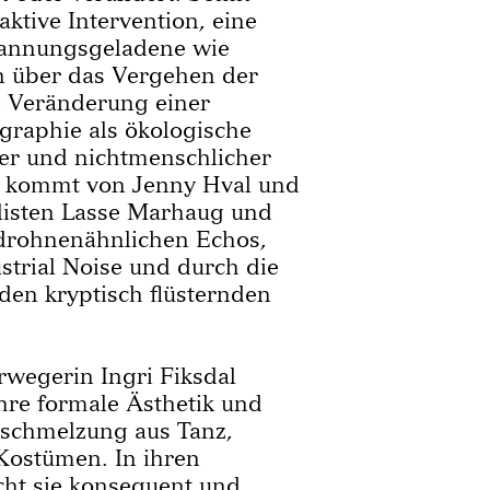
aktive Intervention, eine
annungsgeladene wie
on über das Vergehen der
e Veränderung einer
graphie als ökologische
er und nichtmenschlicher
k kommt von Jenny Hval und
listen Lasse Marhaug und
 drohnenähnlichen Echos,
trial Noise und durch die
den kryptisch flüsternden
rwegerin Ingri Fiksdal
hre formale Ästhetik und
rschmelzung aus Tanz,
Kostümen. In ihren
cht sie konsequent und