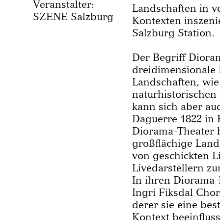
Veranstalter:
Landschaften in v
SZENE Salzburg
Kontexten inszenie
Salzburg Station.
Der Begriff Diora
dreidimensionale 
Landschaften, wie 
naturhistorischen
kann sich aber au
Daguerre 1822 in 
Diorama-Theater 
großflächige Land
von geschickten L
Livedarstellern z
In ihren Diorama
Ingri Fiksdal Chor
derer sie eine be
Kontext beeinfluss