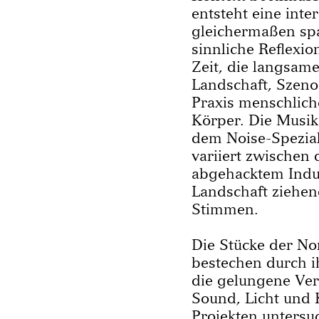
entsteht eine inter
gleichermaßen sp
sinnliche Reflexi
Zeit, die langsam
Landschaft, Szeno
Praxis menschlich
Körper. Die Musi
dem Noise-Spezia
variiert zwischen
abgehacktem Indus
Landschaft ziehen
Stimmen.
Die Stücke der No
bestechen durch i
die gelungene Ve
Sound, Licht und 
Projekten untersu