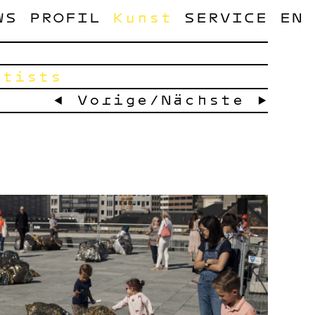
WS
PROFIL
Kunst
SERVICE
EN
rtists
← Vorige
/
Nächste →