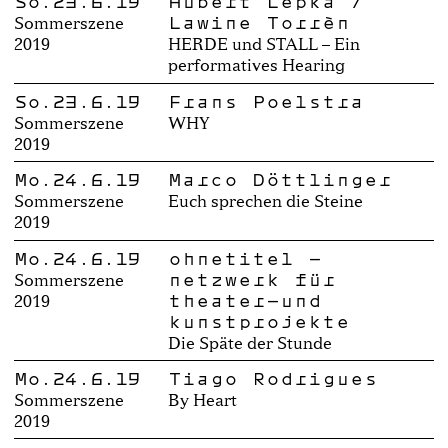
So.23.6.19
Hubert Lepka /
Lawine Torrèn
Sommerszene
2019
HERDE und STALL – Ein
performatives Hearing
So.23.6.19
Frans Poelstra
Sommerszene
WHY
2019
Mo.24.6.19
Marco Döttlinger
Sommerszene
Euch sprechen die Steine
2019
Mo.24.6.19
ohnetitel –
netzwerk für
Sommerszene
theater-und
2019
kunstprojekte
Die Späte der Stunde
Mo.24.6.19
Tiago Rodrigues
Sommerszene
By Heart
2019