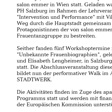
salon emmer in Wien statt. Geladen w
PH Salzburg im Rahmen der Lehrveran
"Intervention und Performance" mit Vik
Weg durch die Hauptstadt gemeinsam
Protagonistinnen der von salon emme
Frauentanzgruppe zu bestreiten.
Seither fanden fünf Workshoptermin
"Unbekannte Frauenbiographien", gelei
und Elisabeth Lengheimer, in Salzbur
statt. Die Abschlussveranstaltung dies
bildet nun der performativer Walk im 
STADTWERK.
Die Aktivitäten finden im Zuge des ap
Programms statt und werden mit finanz
der Europäischen Kommission unterstü