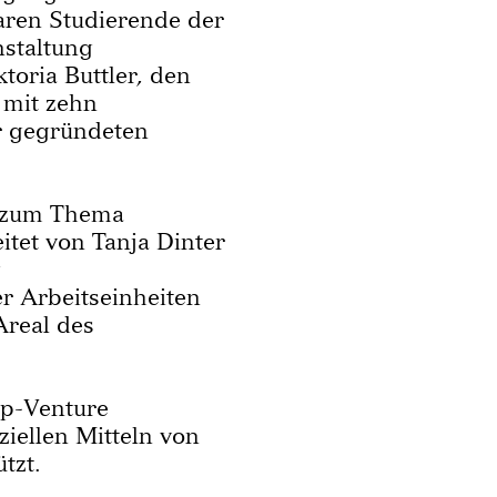
aren Studierende der
staltung
toria Buttler, den
 mit zehn
r gegründeten
e zum Thema
tet von Tanja Dinter
g
er Arbeitseinheiten
Areal des
ap-Venture
iellen Mitteln von
tzt.