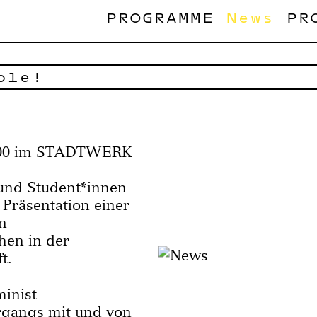
PROGRAMME
News
PR
ble!
8:00 im STADTWERK
und Student*innen
 Präsentation einer
n
ehen in der
t.
minist
ergangs mit und von