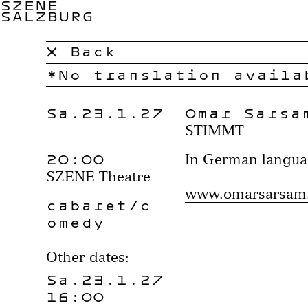
SZENE
SALZBURG
× Back
No translation availa
Sa.23.1.27
Omar Sarsa
STIMMT
20:00
In German langu
SZENE Theatre
www.omarsarsam
cabaret/c
omedy
Other dates:
Sa.23.1.27
16:00