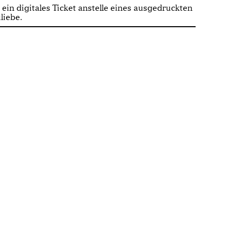
 ein digitales Ticket anstelle eines ausgedruckten
liebe.
act
SEARCH
Follow us