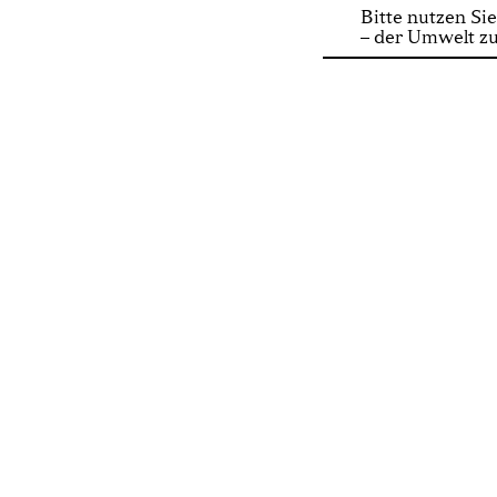
Bitte nutzen Sie
– der Umwelt zu
y
Newsletter
Press
Cont
 +43 662 843448
@szene-salzburg.net