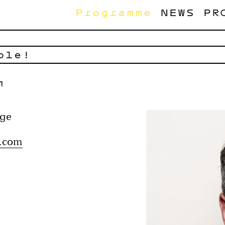
Programme
NEWS
PR
ble!
m
age
.com