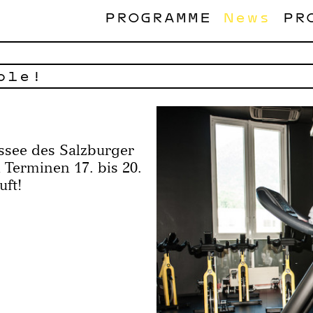
PROGRAMME
News
PR
ble!
yssee des Salzburger
 Terminen 17. bis 20.
uft!