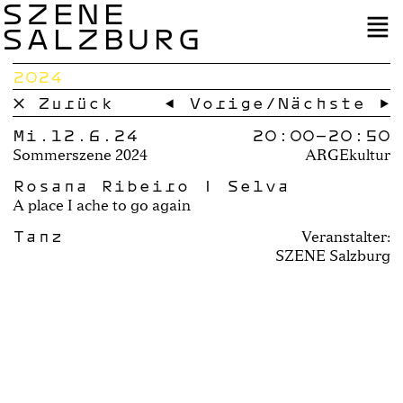
SZENE
SALZBURG
2024
× Zurück
← Vorige
/
Nächste →
Mi.12.6.24
20:00–
20:50
Sommerszene 2024
ARGEkultur
Rosana Ribeiro | Selva
A place I ache to go again
Tanz
Veranstalter:
SZENE Salzburg