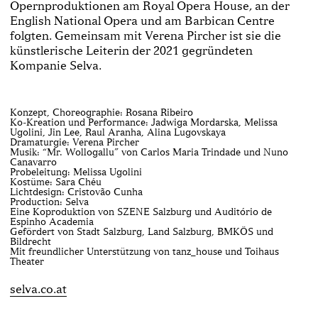
Opernproduktionen am Royal Opera House, an der
English National Opera und am Barbican Centre
folgten. Gemeinsam mit Verena Pircher ist sie die
künstlerische Leiterin der 2021 gegründeten
Kompanie Selva.
Konzept, Choreographie: Rosana Ribeiro
Ko-Kreation und Performance: Jadwiga Mordarska, Melissa
Ugolini, Jin Lee, Raul Aranha, Alina Lugovskaya
Dramaturgie: Verena Pircher
Musik: “Mr. Wollogallu” von Carlos Maria Trindade und Nuno
Canavarro
Probeleitung: Melissa Ugolini
Kostüme: Sara Chéu
Lichtdesign: Cristovão Cunha
Production: Selva
Eine Koproduktion von SZENE Salzburg und Auditório de
Espinho Academia
Gefördert von Stadt Salzburg, Land Salzburg, BMKÖS und
Bildrecht
Mit freundlicher Unterstützung von tanz_house und Toihaus
Theater
selva.co.at